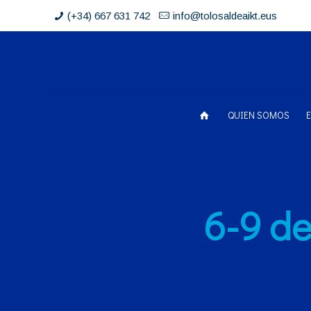
(+34) 667 631 742
info@tolosaldeaikt.eus
QUIEN SOMOS
6-9 de