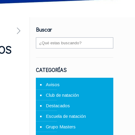
Buscar
VOS
CATEGORÍAS
Avisos
Club de natación
Destacados
Escuela de natación
Grupo Masters