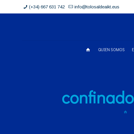
(+34) 667 631 742
info@tolosaldeaikt.eus
QUIEN SOMOS
confinados