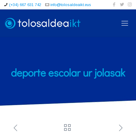
(+34) 667 631 742
info@tolosaldeaikt.eus
deporte escolar ur jolasak