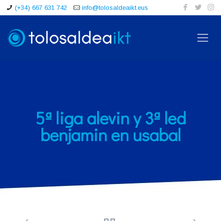
(+34) 667 631 742
info@tolosaldeaikt.eus
5ª liga alevin y 3ª led
benjamin en usabal