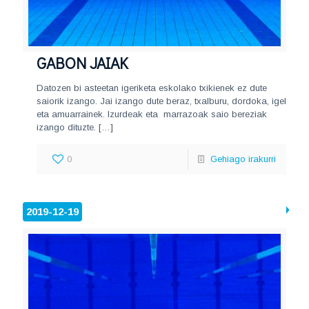
GABON JAIAK
Datozen bi asteetan igeriketa eskolako txikienek ez dute
saiorik izango. Jai izango dute beraz, txalburu, dordoka, igel
eta amuarrainek. Izurdeak eta marrazoak saio bereziak
izango dituzte.
[…]
0
Gehiago irakurri
2019-12-19