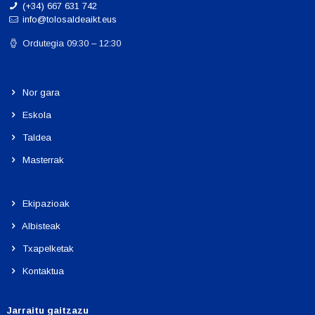
(+34) 667 631 742
info@tolosaldeaikt.eus
Ordutegia 09:30 – 12:30
Nor gara
Eskola
Taldea
Masterrak
Ekipazioak
Albisteak
Txapelketak
Kontaktua
Jarraitu gaitzazu