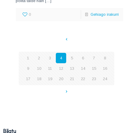
polita talde hain
[…]
0
Gehiago irakurri
1
2
3
4
5
6
7
8
9
10
11
12
13
14
15
16
17
18
19
20
21
22
23
24
Bilatu