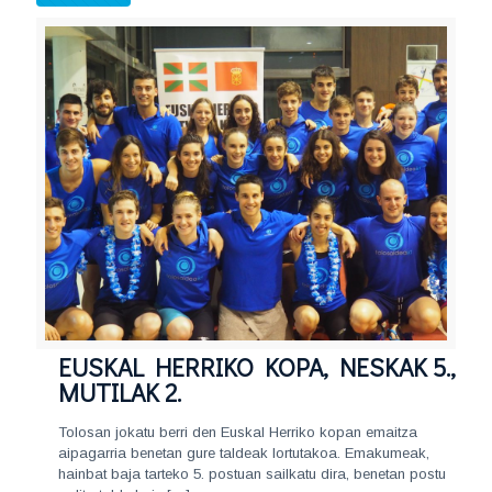
EUSKAL HERRIKO KOPA, NESKAK 5.,
MUTILAK 2.
Tolosan jokatu berri den Euskal Herriko kopan emaitza
aipagarria benetan gure taldeak lortutakoa. Emakumeak,
hainbat baja tarteko 5. postuan sailkatu dira, benetan postu