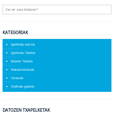
KATEGORIAK
Igeriketa eskola
Igeriketa Taldea
Master Taldea
Nabarmenduak
Oharrak
Sailkatu gabea
DATOZEN TXAPELKETAK