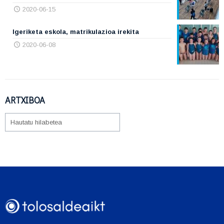
2020-06-15
Igeriketa eskola, matrikulazioa irekita
2020-06-08
ARTXIBOA
ARTXIBOA