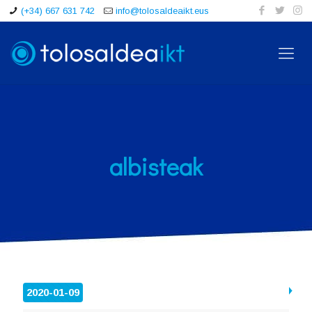
(+34) 667 631 742
info@tolosaldeaikt.eus
albisteak
2020-01-09