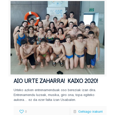
AIO URTE ZAHARRA! KAIXO 2020!
Urteko azken entrenamenduak oso bereziak izan dira.
Entrenamendu luzeak, musika, giro ona, topa egiteko
aukera… ez da ezer falta izan Usabalen.
0
Gehiago irakurri