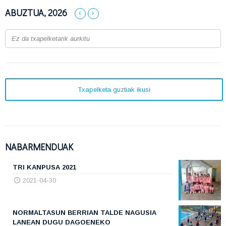
ABUZTUA, 2026
Ez da txapelketarik aurkitu
Txapelketa guztiak ikusi
NABARMENDUAK
TRI KANPUSA 2021
2021-04-30
NORMALTASUN BERRIAN TALDE NAGUSIA
LANEAN DUGU DAGOENEKO