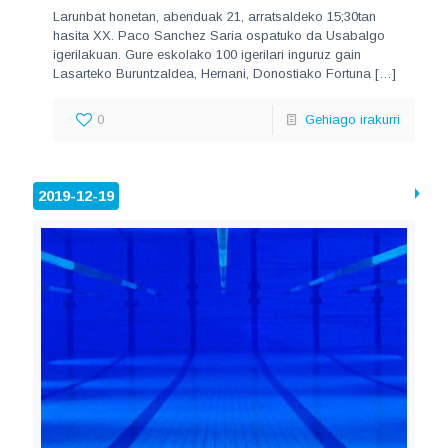
Larunbat honetan, abenduak 21, arratsaldeko 15;30tan
hasita XX. Paco Sanchez Saria ospatuko da Usabalgo
igerilakuan. Gure eskolako 100 igerilari inguruz gain
Lasarteko Buruntzaldea, Hernani, Donostiako Fortuna
[…]
0
Gehiago irakurri
2019-12-19