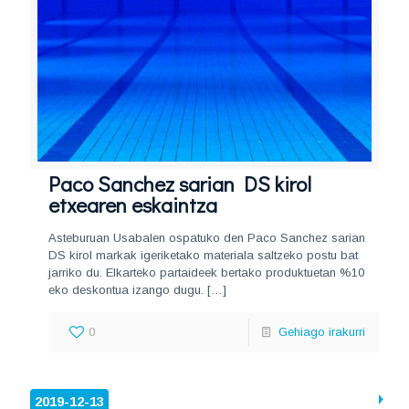
Paco Sanchez sarian DS kirol
etxearen eskaintza
Asteburuan Usabalen ospatuko den Paco Sanchez sarian
DS kirol markak igeriketako materiala saltzeko postu bat
jarriko du. Elkarteko partaideek bertako produktuetan %10
eko deskontua izango dugu.
[…]
0
Gehiago irakurri
2019-12-13