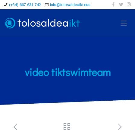
(+34) 667 631 742
info@tolosaldeaikt.eus
video tiktswimteam