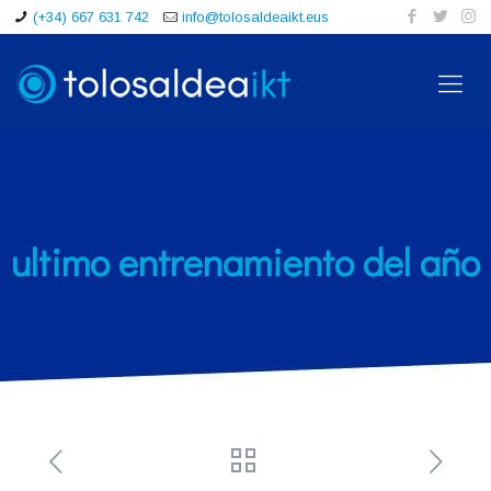
(+34) 667 631 742
info@tolosaldeaikt.eus
ultimo entrenamiento del año