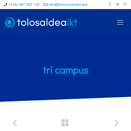
(+34) 667 631 742
info@tolosaldeaikt.eus
tri campus