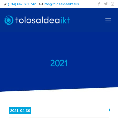
(+34) 667 631 742
info@tolosaldeaikt.eus
2021
2021-04-30