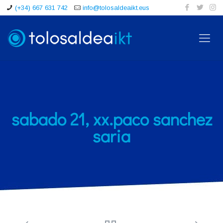
(+34) 667 631 742
info@tolosaldeaikt.eus
sabado 21, xx.paco sanchez
saria