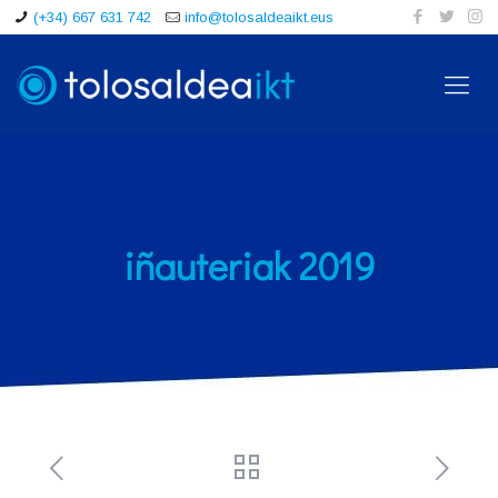
(+34) 667 631 742
info@tolosaldeaikt.eus
iñauteriak 2019