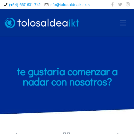
(+34) 667 631 742
info@tolosaldeaikt.eus
te gustaria comenzar a
nadar con nosotros?