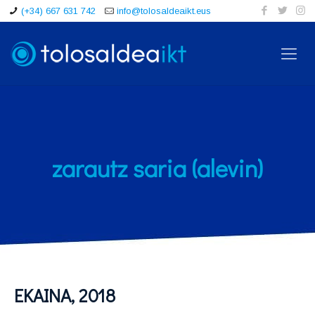
(+34) 667 631 742
info@tolosaldeaikt.eus
zarautz saria (alevin)
EKAINA, 2018