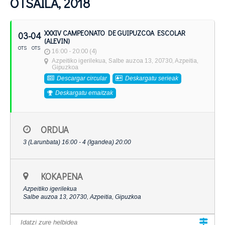
OTSAILA, 2018
XXXIV CAMPEONATO DE GUIPUZCOA ESCOLAR
03
- 04
(ALEVIN)
OTS
OTS
16:00 - 20:00 (4)
Azpeitiko igerilekua
, Salbe auzoa 13, 20730, Azpeitia,
Gipuzkoa
Descargar circular
Deskargatu serieak
Deskargatu emaitzak
ORDUA
3 (Larunbata) 16:00 - 4 (Igandea) 20:00
KOKAPENA
Azpeitiko igerilekua
Salbe auzoa 13, 20730, Azpeitia, Gipuzkoa