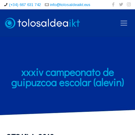
(+34) 667 631 742
info@tolosaldeaikt.eus
xxxiv campeonato de
guipuzcoa escolar (alevin)