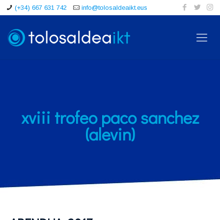
(+34) 667 631 742
info@tolosaldeaikt.eus
xviii trofeo paco sanchez
(alevin)