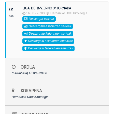
LIGA DE INVIERNO 3ªJORNADA
01
16:00 - 20:00
Hernaniko Udal Kiroldegia
ABE
Deskargar circular
Deskargatu eskolarren serieak
Deskargatu federatuen serieak
Deskargatu eskolarren emaitzak
Deskargatu federatuen emaitzak
ORDUA
(Larunbata) 16:00 - 20:00
KOKAPENA
Hernaniko Udal Kiroldegia