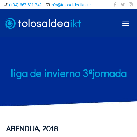
(+34) 667 631 742
info@tolosaldeaikt.eus
liga de invierno 3ªjornada
ABENDUA, 2018