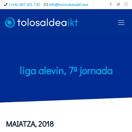
(+34) 667 631 742
info@tolosaldeaikt.eus
liga alevin, 7ª jornada
MAIATZA, 2018