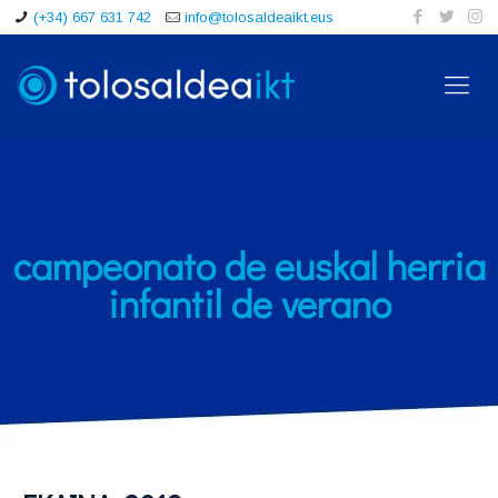
(+34) 667 631 742
info@tolosaldeaikt.eus
campeonato de euskal herria
infantil de verano