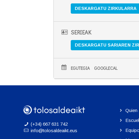
DESKARGATU ZIRKULARRA
SERIEAK
DESKARGATU SARIAREN ZI
EGUTEGIA
GOOGLECAL
Quien
Escue
(+34) 667 631 742
Equip
info@tolosaldeaikt.eus