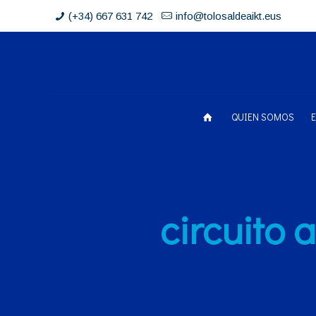
(+34) 667 631 742
info@tolosaldeaikt.eus
QUIEN SOMOS
circuito 