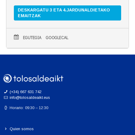
DESKARGATU 3 ETA 4.JARDUNALDIETAKO
EMAITZAK
EGUTEGIA
GOOGLECAL
(+34) 667 631 742
info@tolosaldeaikt.eus
Horario: 09:30 – 12:30
Quien somos