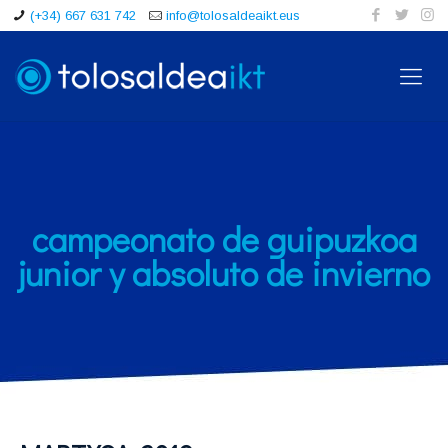
(+34) 667 631 742
info@tolosaldeaikt.eus
campeonato de guipuzkoa
junior y absoluto de invierno