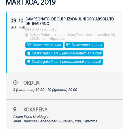
MARTXOA, 2019
CAMPEONATO DE GUIPUZKOA JUNIOR Y ABSOLUTO
09
- 10
DE INVIERNO
MAR
MAR
10:00 - 20:00 (10)
Azken Portu kiroldegia
, Juan Thalamas Labandibar 39,
20305, Irun, Gipuzkoa
Descargar circular
Deskargatu serieak
Deskargatu 1 eta 2.jardunaldietako emaitzak
Deskargatu 3 eta 4.jardunaldietako emaitzak
ORDUA
9 (Larunbata) 10:00 - 10 (Igandea) 20:00
KOKAPENA
Azken Portu kiroldegia
Juan Thalamas Labandibar 39, 20305, Irun, Gipuzkoa