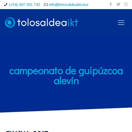
(+34) 667 631 742
info@tolosaldeaikt.eus
campeonato de guipúzcoa
alevín