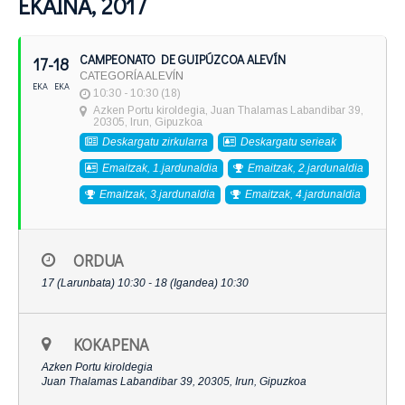
EKAINA, 2017
CAMPEONATO DE GUIPÚZCOA ALEVÍN
17
- 18
CATEGORÍA ALEVÍN
EKA
EKA
10:30 - 10:30 (18)
Azken Portu kiroldegia
, Juan Thalamas Labandibar 39,
20305, Irun, Gipuzkoa
Deskargatu zirkularra
Deskargatu serieak
Emaitzak, 1.jardunaldia
Emaitzak, 2.jardunaldia
Emaitzak, 3.jardunaldia
Emaitzak, 4.jardunaldia
ORDUA
17 (Larunbata) 10:30 - 18 (Igandea) 10:30
KOKAPENA
Azken Portu kiroldegia
Juan Thalamas Labandibar 39, 20305, Irun, Gipuzkoa