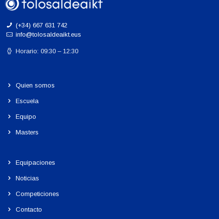
(+34) 667 631 742
info@tolosaldeaikt.eus
Horario: 09:30 – 12:30
Quien somos
Escuela
Equipo
Masters
Equipaciones
Noticias
Competiciones
Contacto