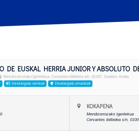
 DE EUSKAL HERRIA JUNIOR Y ABSOLUTO D
Mendizorrozako Igerilekua
, Cervantes ibilbidea s/n, 01007, Gasteiz, Araba
r
Deskargatu serieak
Deskargatu emaitzak
KOKAPENA
00
Mendizorrozako Igerilekua
Cervantes ibilbidea s/n, 010