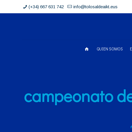
(+34) 667 631 742
info@tolosaldeaikt.eus
QUIEN SOMOS
campeonato de 