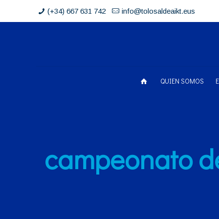
(+34) 667 631 742
info@tolosaldeaikt.eus
QUIEN SOMOS
campeonato de 