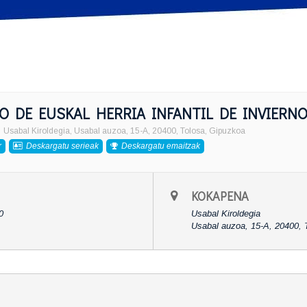
 DE EUSKAL HERRIA INFANTIL DE INVIERN
Usabal Kiroldegia
, Usabal auzoa, 15-A, 20400, Tolosa, Gipuzkoa
r
Deskargatu serieak
Deskargatu emaitzak
KOKAPENA
0
Usabal Kiroldegia
Usabal auzoa, 15-A, 20400, 