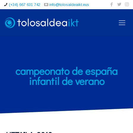
(+34) 667 631 742
info@tolosaldeaikt.eus
campeonato de españa
infantil de verano