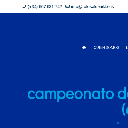
(+34) 667 631 742
info@tolosaldeaikt.eus
QUIEN SOMOS
campeonato de 