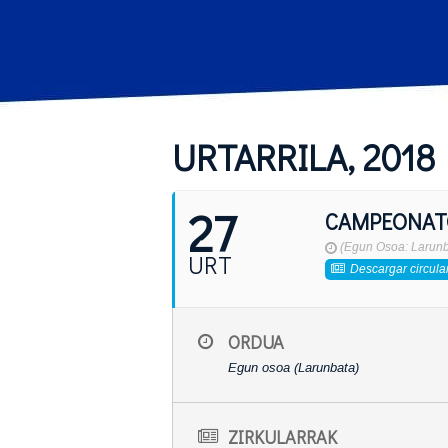
URTARRILA, 2018
27
CAMPEONATO
(Egun Osoa: Larunb
URT
Descargar circula
ORDUA
Egun osoa (Larunbata)
ZIRKULARRAK