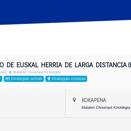
 DE EUSKAL HERRIA DE LARGA DISTANCIA (
ata)
Maialen Chourraut Kiroldegia
r
Deskargatu serieak
Deskargatu emaitzak
KOKAPENA
Maialen Chourraut Kiroldegia