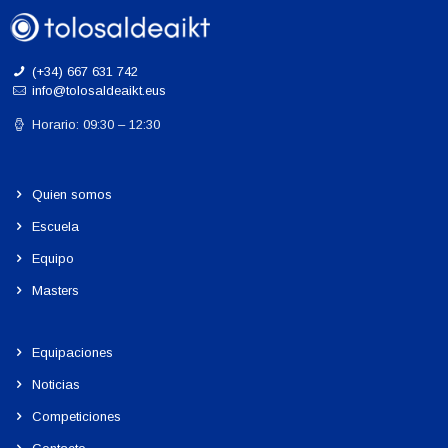
(+34) 667 631 742
info@tolosaldeaikt.eus
Horario: 09:30 – 12:30
Quien somos
Escuela
Equipo
Masters
Equipaciones
Noticias
Competiciones