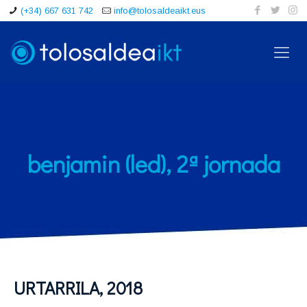
(+34) 667 631 742
info@tolosaldeaikt.eus
benjamin (led), 2ª jornada
URTARRILA, 2018