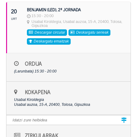
BENJAMIN (LED), 2ª JORNADA
20
15:30 - 20:00
URT
Usabal Kiroldegia
, Usabal auzoa, 15-A, 20400, Tolosa,
Gipuzkoa
Descargar circular
Deskargatu serieak
Deskargatu emaitzak
ORDUA
(Larunbata) 15:30 - 20:00
KOKAPENA
Usabal Kiroldegia
Usabal auzoa, 15-A, 20400, Tolosa, Gipuzkoa
ZIRKULARRAK