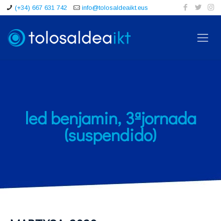
(+34) 667 631 742
info@tolosaldeaikt.eus
led benjamin, 3ªjornada
(suspendido)