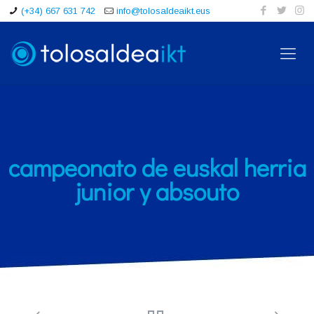
(+34) 667 631 742
info@tolosaldeaikt.eus
campeonato de euskal herria
junior y absouto