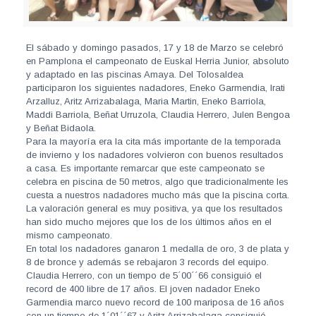
El sábado y domingo pasados, 17 y 18 de Marzo se celebró
en Pamplona el campeonato de Euskal Herria Junior, absoluto
y adaptado en las piscinas Amaya. Del Tolosaldea
participaron los siguientes nadadores, Eneko Garmendia, Irati
Arzalluz, Aritz Arrizabalaga, Maria Martin, Eneko Barriola,
Maddi Barriola, Beñat Urruzola, Claudia Herrero, Julen Bengoa
y Beñat Bidaola.
Para la mayoría era la cita más importante de la temporada
de invierno y los nadadores volvieron con buenos resultados
a casa. Es importante remarcar que este campeonato se
celebra en piscina de 50 metros, algo que tradicionalmente les
cuesta a nuestros nadadores mucho más que la piscina corta.
La valoración general es muy positiva, ya que los resultados
han sido mucho mejores que los de los últimos años en el
mismo campeonato.
En total los nadadores ganaron 1 medalla de oro, 3 de plata y
8 de bronce y además se rebajaron 3 records del equipo.
Claudia Herrero, con un tiempo de 5´00´´66 consiguió el
record de 400 libre de 17 años. El joven nadador Eneko
Garmendia marco nuevo record de 100 mariposa de 16 años
con un tiempo de 1´01´´67 y Aritz Arrizabalaga consiguió